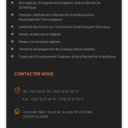
^
Ministère de l’Enseignement Supérieur et de la Recherche
Scientifique
^
Direction Générale de la Recherche Scientifique et du
Développement Technologique
^
Centre de Recherche sur l’Information Scientifique et Technique
^
Réseau de Recherche Algérien
^
Réseau Universitaire Algérien
^
Centre de Développement des Energies Renouvelables
^
Espace de l’Enseignement Supérieur et de la Recherche Scientifique
CONTACTER NOUS
Tél : (213) 25 27 24 /
(213) 25 27 24 73
Fax : (213) 25 27 24 47 / (213) 25 27 24 11
Université Blida 1
Route de Soumaa BP
270 Blida
(09000) ALGERIE