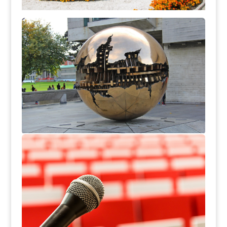
Catalogue Thématique
Evénements Scientifuques , Culturels
et Sportifs
voir Vidéos
Couvertures Médiatiques
Couvertures des chaines TV /Radio
Voir vidéos