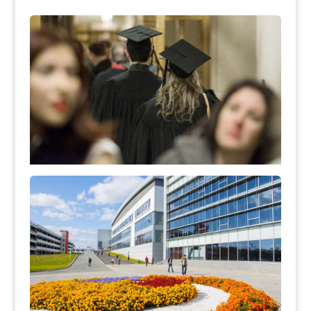
Etudiants
vidéos crées par et pour l’étudiant
voir Vidéos
Discipline
Facultés et Instituts
voir les vidéos