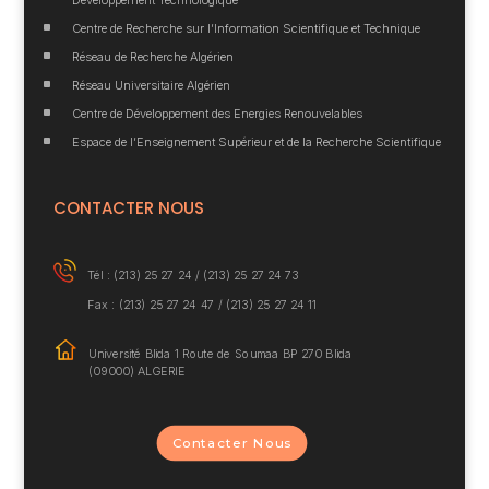
^
Centre de Recherche sur l’Information Scientifique et Technique
^
Réseau de Recherche Algérien
^
Réseau Universitaire Algérien
^
Centre de Développement des Energies Renouvelables
^
Espace de l’Enseignement Supérieur et de la Recherche Scientifique
CONTACTER NOUS
Tél : (213) 25 27 24 /
(213) 25 27 24 73
Fax : (213) 25 27 24 47 / (213) 25 27 24 11
Université Blida 1
Route de Soumaa BP
270 Blida
(09000) ALGERIE
Contacter Nous