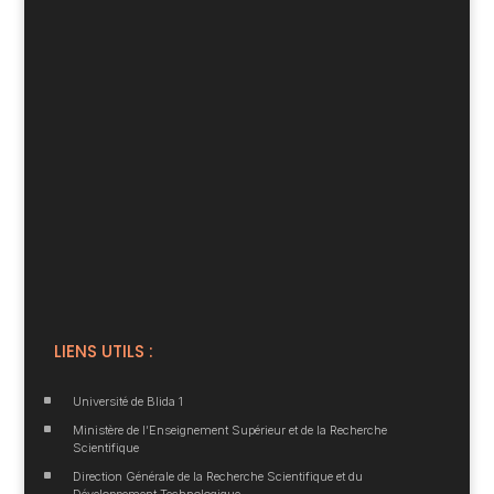
LIENS UTILS :
^
Université de Blida 1
^
Ministère de l’Enseignement Supérieur et de la Recherche
Scientifique
^
Direction Générale de la Recherche Scientifique et du
Développement Technologique