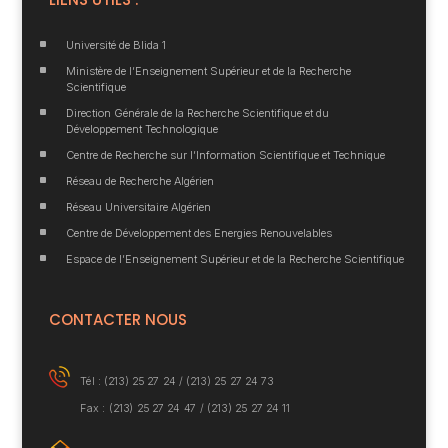
^
Université de Blida 1
^
Ministère de l’Enseignement Supérieur et de la Recherche
Scientifique
^
Direction Générale de la Recherche Scientifique et du
Développement Technologique
^
Centre de Recherche sur l’Information Scientifique et Technique
^
Réseau de Recherche Algérien
^
Réseau Universitaire Algérien
^
Centre de Développement des Energies Renouvelables
^
Espace de l’Enseignement Supérieur et de la Recherche Scientifique
CONTACTER NOUS
Tél : (213) 25 27 24 /
(213) 25 27 24 73
Fax : (213) 25 27 24 47 / (213) 25 27 24 11