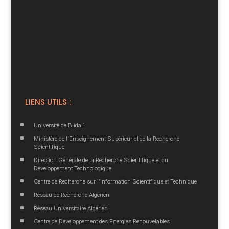
LIENS UTILS :
^
Université de Blida 1
^
Ministère de l’Enseignement Supérieur et de la Recherche
Scientifique
^
Direction Générale de la Recherche Scientifique et du
Développement Technologique
^
Centre de Recherche sur l’Information Scientifique et Technique
^
Réseau de Recherche Algérien
^
Réseau Universitaire Algérien
^
Centre de Développement des Energies Renouvelables