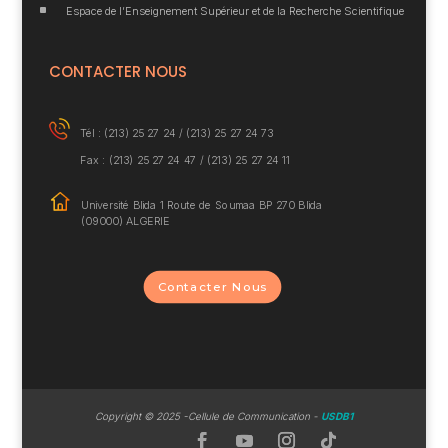
^
Espace de l’Enseignement Supérieur et de la Recherche Scientifique
CONTACTER NOUS
Tél : (213) 25 27 24 /
(213) 25 27 24 73
Fax : (213) 25 27 24 47 / (213) 25 27 24 11
Université Blida 1
Route de Soumaa BP
270 Blida
(09000) ALGERIE
Contacter Nous
Copyrig
ht © 2025 -Cellule de Communication -
USDB1