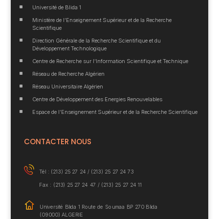
^
Université de Blida 1
^
Ministère de l’Enseignement Supérieur et de la Recherche
Scientifique
^
Direction Générale de la Recherche Scientifique et du
Développement Technologique
^
Centre de Recherche sur l’Information Scientifique et Technique
^
Réseau de Recherche Algérien
^
Réseau Universitaire Algérien
^
Centre de Développement des Energies Renouvelables
^
Espace de l’Enseignement Supérieur et de la Recherche Scientifique
CONTACTER NOUS
Tél : (213) 25 27 24 /
(213) 25 27 24 73
Fax : (213) 25 27 24 47 / (213) 25 27 24 11
Université Blida 1
Route de Soumaa BP
270 Blida
(09000) ALGERIE