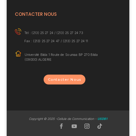
CONTACTER NOUS
Tél : (213) 25 27 24 /
(213) 25 27 24 73
Fax : (213) 25 27 24 47 / (213) 25 27 24 11
Université Blida 1
Route de Soumaa BP
270 Blida
(09000) ALGERIE
Contacter Nous
Copyrig
ht © 2025 -Cellule de Communication -
USDB1