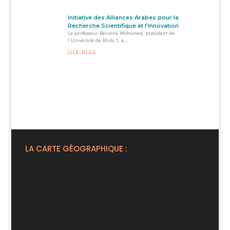
Initiative des Alliances Arabes pour la
Recherche Scientifique et l’Innovation
Le professeur Benzina Mohamed, président de
l'Université de Blida 1, a...
lire plus
LA CARTE GÉOGRAPHIQUE :