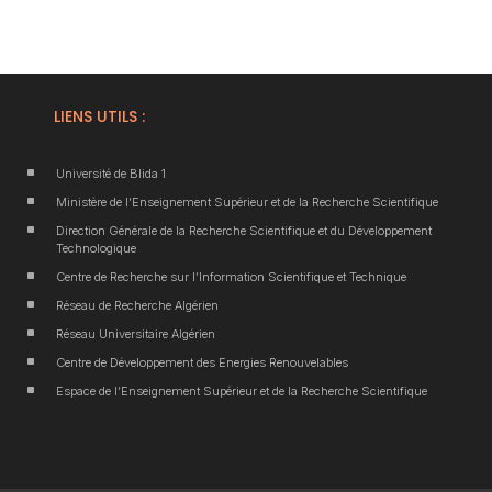
LIENS UTILS :
^
Université de Blida 1
^
Ministère de l’Enseignement Supérieur et de la Recherche Scientifique
^
Direction Générale de la Recherche Scientifique et du Développement
Technologique
^
Centre de Recherche sur l’Information Scientifique et Technique
^
Réseau de Recherche Algérien
^
Réseau Universitaire Algérien
^
Centre de Développement des Energies Renouvelables
^
Espace de l’Enseignement Supérieur et de la Recherche Scientifique