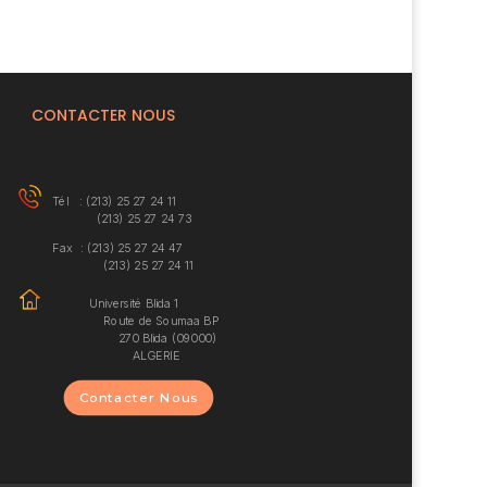
CONTACTER NOUS
Tél : (213) 25 27 24 11
(213) 25 27 24 73
Fax : (213) 25 27 24 47
(213) 25 27 24 11
Université Blida 1
Route de Soumaa BP
270 Blida (09000)
ALGERIE
Contacter Nous