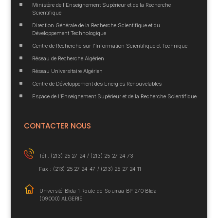
^
Ministère de l’Enseignement Supérieur et de la Recherche
Scientifique
^
Direction Générale de la Recherche Scientifique et du
Développement Technologique
^
Centre de Recherche sur l’Information Scientifique et Technique
^
Réseau de Recherche Algérien
^
Réseau Universitaire Algérien
^
Centre de Développement des Energies Renouvelables
^
Espace de l’Enseignement Supérieur et de la Recherche Scientifique
CONTACTER NOUS
Tél : (213) 25 27 24 /
(213) 25 27 24 73
Fax : (213) 25 27 24 47 / (213) 25 27 24 11
Université Blida 1
Route de Soumaa BP
270 Blida
(09000) ALGERIE