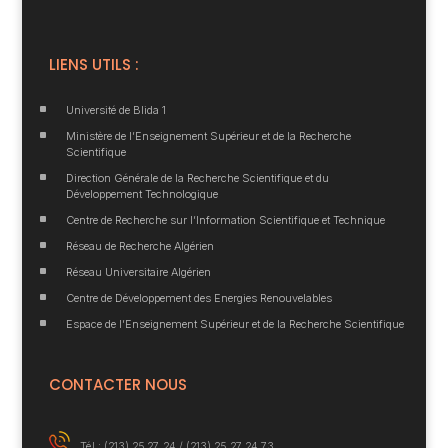
LIENS UTILS :
^
Université de Blida 1
^
Ministère de l’Enseignement Supérieur et de la Recherche
Scientifique
^
Direction Générale de la Recherche Scientifique et du
Développement Technologique
^
Centre de Recherche sur l’Information Scientifique et Technique
^
Réseau de Recherche Algérien
^
Réseau Universitaire Algérien
^
Centre de Développement des Energies Renouvelables
^
Espace de l’Enseignement Supérieur et de la Recherche Scientifique
CONTACTER NOUS
Tél : (213) 25 27 24 /
(213) 25 27 24 73