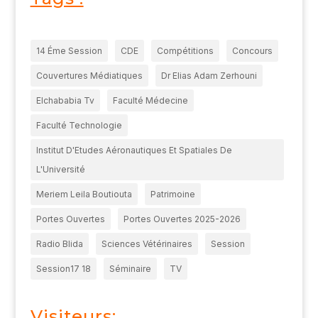
14 Éme Session
CDE
Compétitions
Concours
Couvertures Médiatiques
Dr Elias Adam Zerhouni
Elchababia Tv
Faculté Médecine
Faculté Technologie
Institut D'Etudes Aéronautiques Et Spatiales De
L'Université
Meriem Leila Boutiouta
Patrimoine
Portes Ouvertes
Portes Ouvertes 2025-2026
Radio Blida
Sciences Vétérinaires
Session
Session17 18
Séminaire
TV
Visiteurs: