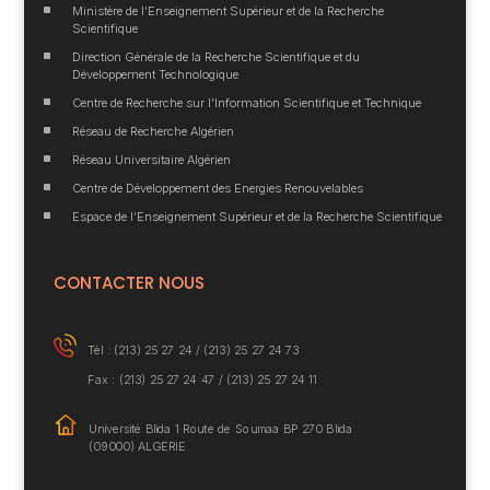
^
Ministère de l’Enseignement Supérieur et de la Recherche
Scientifique
^
Direction Générale de la Recherche Scientifique et du
Développement Technologique
^
Centre de Recherche sur l’Information Scientifique et Technique
^
Réseau de Recherche Algérien
^
Réseau Universitaire Algérien
^
Centre de Développement des Energies Renouvelables
^
Espace de l’Enseignement Supérieur et de la Recherche Scientifique
CONTACTER NOUS
Tél : (213) 25 27 24 /
(213) 25 27 24 73
Fax : (213) 25 27 24 47 / (213) 25 27 24 11
Université Blida 1
Route de Soumaa BP
270 Blida
(09000) ALGERIE