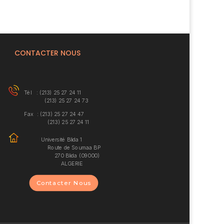
CONTACTER NOUS
Tél : (213) 25 27 24 11
(213) 25 27 24 73
Fax : (213) 25 27 24 47
(213) 25 27 24 11
Université Blida 1
Route de Soumaa BP
270 Blida (09000)
ALGERIE
Contacter Nous