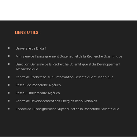
LIENS UTILS :
^
Université de Blida 1
^
Ministère de l’Enseignement Supérieur et de la Recherche Scientifique
^
Direction Générale de la Recherche Scientifique et du Développement
Technologique
^
Centre de Recherche sur l’Information Scientifique et Technique
^
Réseau de Recherche Algérien
^
Réseau Universitaire Algérien
^
Centre de Développement des Energies Renouvelables
^
Espace de l’Enseignement Supérieur et de la Recherche Scientifique