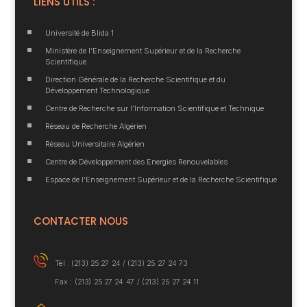
LIENS UTILS :
^
Université de Blida 1
^
Ministère de l’Enseignement Supérieur et de la Recherche
Scientifique
^
Direction Générale de la Recherche Scientifique et du
Développement Technologique
^
Centre de Recherche sur l’Information Scientifique et Technique
^
Réseau de Recherche Algérien
^
Réseau Universitaire Algérien
^
Centre de Développement des Energies Renouvelables
^
Espace de l’Enseignement Supérieur et de la Recherche Scientifique
CONTACTER NOUS
Tél : (213) 25 27 24 /
(213) 25 27 24 73
Fax : (213) 25 27 24 47 / (213) 25 27 24 11