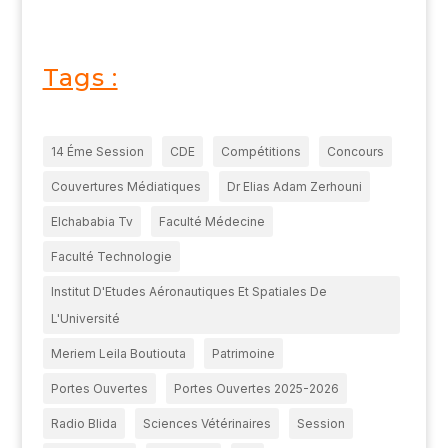
Tags :
14 Éme Session
CDE
Compétitions
Concours
Couvertures Médiatiques
Dr Elias Adam Zerhouni
Elchababia Tv
Faculté Médecine
Faculté Technologie
Institut D'Etudes Aéronautiques Et Spatiales De
L'Université
Meriem Leila Boutiouta
Patrimoine
Portes Ouvertes
Portes Ouvertes 2025-2026
Radio Blida
Sciences Vétérinaires
Session