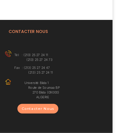
CONTACTER NOUS
Tél : (213) 25 27 24 11
(213) 25 27 24 73
Fax : (213) 25 27 24 47
(213) 25 27 24 11
Université Blida 1
Route de Soumaa BP
270 Blida (09000)
ALGERIE
Contacter Nous