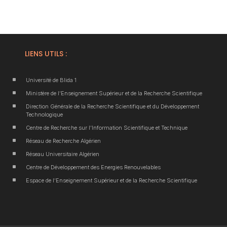
LIENS UTILS :
^
Université de Blida 1
^
Ministère de l’Enseignement Supérieur et de la Recherche Scientifique
^
Direction Générale de la Recherche Scientifique et du Développement
Technologique
^
Centre de Recherche sur l’Information Scientifique et Technique
^
Réseau de Recherche Algérien
^
Réseau Universitaire Algérien
^
Centre de Développement des Energies Renouvelables
^
Espace de l’Enseignement Supérieur et de la Recherche Scientifique