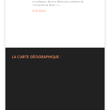
Le professeur Benzina Mohamed, président de
l'Université de Blida 1, a...
lire plus
LA CARTE GÉOGRAPHIQUE :