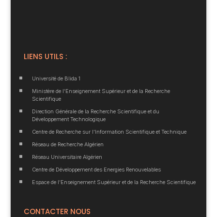
LIENS UTILS :
^
Université de Blida 1
^
Ministère de l’Enseignement Supérieur et de la Recherche
Scientifique
^
Direction Générale de la Recherche Scientifique et du
Développement Technologique
^
Centre de Recherche sur l’Information Scientifique et Technique
^
Réseau de Recherche Algérien
^
Réseau Universitaire Algérien
^
Centre de Développement des Energies Renouvelables
^
Espace de l’Enseignement Supérieur et de la Recherche Scientifique
CONTACTER NOUS