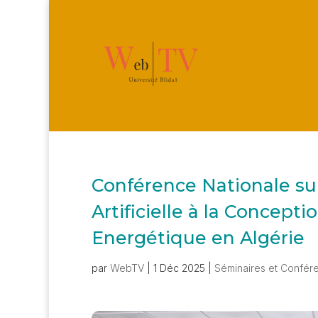
Conférence Nationale sur
Artificielle à la Concepti
Energétique en Algérie
par
WebTV
|
1 Déc 2025
|
Séminaires et Confér