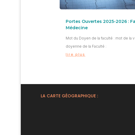
Portes Ouvertes 2025-2026 : F
Médecine
Mot du Doyen de la faculté : mot de la 
doyenne de la Faculté :
lire plus
LA CARTE GÉOGRAPHIQUE :