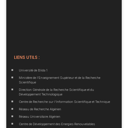
LIENS UTILS :
^
Université de Blida 1
^
Ministère de l’Enseignement Supérieur et de la Recherche
Scientifique
^
Direction Générale de la Recherche Scientifique et du
Développement Technologique
^
Centre de Recherche sur l’Information Scientifique et Technique
^
Réseau de Recherche Algérien
^
Réseau Universitaire Algérien
^
Centre de Développement des Energies Renouvelables