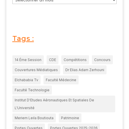
Tags :
14 Éme Session
CDE
Compétitions
Concours
Couvertures Médiatiques
Dr Elias Adam Zerhouni
Elchababia Tv
Faculté Médecine
Faculté Technologie
Institut D'Etudes Aéronautiques Et Spatiales De
L'Université
Meriem Leila Boutiouta
Patrimoine
Portes Ouvertes
Portes Ouvertes 2025-2026