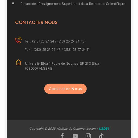
^
Espace de l’Enseignement Supérieur et de la Recherche Scientifique
CONTACTER NOUS
Tél : (213) 25 27 24 /
(213) 25 27 24 73
Fax : (213) 25 27 24 47 / (213) 25 27 24 11
Université Blida 1
Route de Soumaa BP
270 Blida
(09000) ALGERIE
Contacter Nous
Copyrig
ht © 2025 -Cellule de Communication -
USDB1