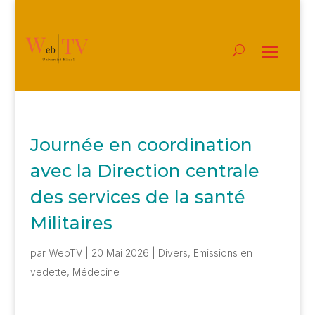
Journée en coordination
avec la Direction centrale
des services de la santé
Militaires
par
WebTV
|
20 Mai 2026
|
Divers
,
Emissions en
vedette
,
Médecine