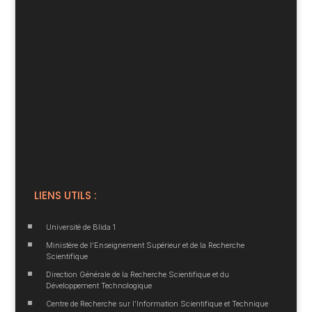
LIENS UTILS :
^
Université de Blida 1
^
Ministère de l’Enseignement Supérieur et de la Recherche
Scientifique
^
Direction Générale de la Recherche Scientifique et du
Développement Technologique
^
Centre de Recherche sur l’Information Scientifique et Technique