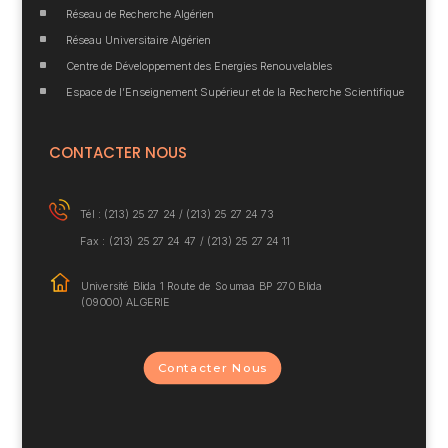
^
Réseau de Recherche Algérien
^
Réseau Universitaire Algérien
^
Centre de Développement des Energies Renouvelables
^
Espace de l’Enseignement Supérieur et de la Recherche Scientifique
CONTACTER NOUS
Tél : (213) 25 27 24 /
(213) 25 27 24 73
Fax : (213) 25 27 24 47 / (213) 25 27 24 11
Université Blida 1
Route de Soumaa BP
270 Blida
(09000) ALGERIE
Contacter Nous