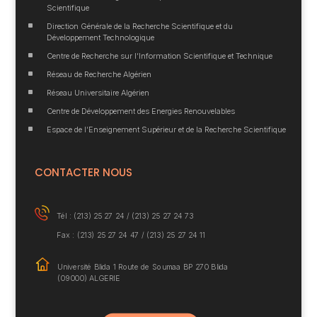
Scientifique
^
Direction Générale de la Recherche Scientifique et du
Développement Technologique
^
Centre de Recherche sur l’Information Scientifique et Technique
^
Réseau de Recherche Algérien
^
Réseau Universitaire Algérien
^
Centre de Développement des Energies Renouvelables
^
Espace de l’Enseignement Supérieur et de la Recherche Scientifique
CONTACTER NOUS
Tél : (213) 25 27 24 /
(213) 25 27 24 73
Fax : (213) 25 27 24 47 / (213) 25 27 24 11
Université Blida 1
Route de Soumaa BP
270 Blida
(09000) ALGERIE