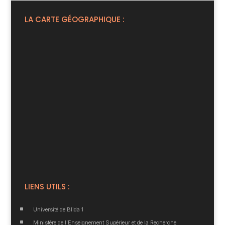
LA CARTE GÉOGRAPHIQUE :
LIENS UTILS :
^
Université de Blida 1
^
Ministère de l’Enseignement Supérieur et de la Recherche