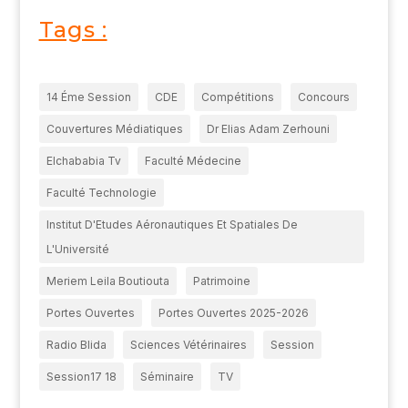
Tags :
14 Éme Session
CDE
Compétitions
Concours
Couvertures Médiatiques
Dr Elias Adam Zerhouni
Elchababia Tv
Faculté Médecine
Faculté Technologie
Institut D'Etudes Aéronautiques Et Spatiales De
L'Université
Meriem Leila Boutiouta
Patrimoine
Portes Ouvertes
Portes Ouvertes 2025-2026
Radio Blida
Sciences Vétérinaires
Session
Session17 18
Séminaire
TV