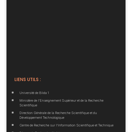
LIENS UTILS :
^
Université de Blida 1
^
Ministère de l’Enseignement Supérieur et de la Recherche
Scientifique
^
Direction Générale de la Recherche Scientifique et du
Développement Technologique
^
Centre de Recherche sur l’Information Scientifique et Technique