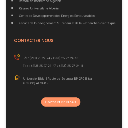
^
Réseau de Recherche Algérien
^
Réseau Universitaire Algérien
^
Centre de Développement des Energies Renouvelables
^
Espace de l’Enseignement Supérieur et de la Recherche Scientifique
CONTACTER NOUS
Tél : (213) 25 27 24 /
(213) 25 27 24 73
Fax : (213) 25 27 24 47 / (213) 25 27 24 11
Université Blida 1
Route de Soumaa BP
270 Blida
(09000) ALGERIE
Contacter Nous